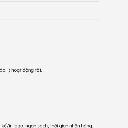
rào…) hoạt động tốt.
 kế/in logo, ngân sách, thời gian nhận hàng.