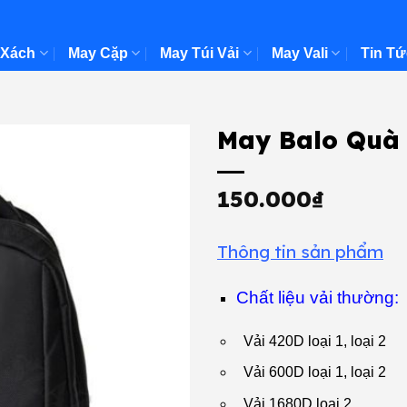
 Xách
May Cặp
May Túi Vải
May Vali
Tin Tứ
May Balo Quà
150.000
₫
Thông tin sản phẩm
Chất liệu vải thường:
Vải 420D loại 1, loại 2
Vải 600D loại 1, loại 2
Vải 1680D loại 2