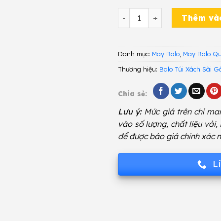
May Balo Quà Tặng BTS38
Thêm và
Danh mục:
May Balo
,
May Balo Q
Thương hiệu:
Balo Túi Xách Sài G
Chia sẻ:
Lưu ý:
Mức giá trên chỉ man
vào số lượng, chất liệu vải,
để được báo giá chính xác n
L