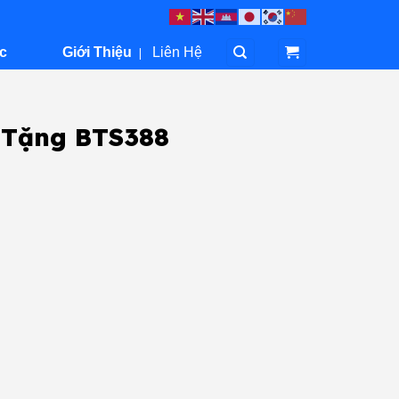
c
Giới Thiệu
|
Liên Hệ
 Tặng BTS388