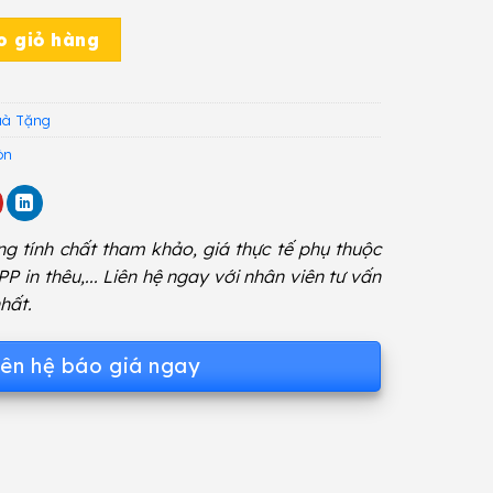
8 số lượng
o giỏ hàng
uà Tặng
òn
g tính chất tham khảo, giá thực tế phụ thuộc
 PP in thêu,... Liên hệ ngay với nhân viên tư vấn
hất.
iên hệ báo giá ngay