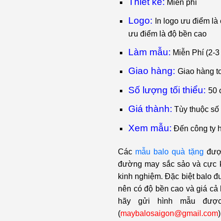
Thiết kế:
Miễn phí
Logo:
I
n logo ưu điểm là c
ưu điểm là độ bền cao
Làm mẫu:
Miễn Phí (2-3
Giao hàng:
Giao hàng t
Số lượng tối thiểu:
50
Giá thành:
Tùy thuộc số
Xem mẫu:
Đến công ty 
Các
mẫu balo quà tặng
được
đường may sắc sảo và cực 
kinh nghiệm. Đặc biệt balo 
nên có độ bền cao và giá cả 
hãy gửi hình mẫu được
(
maybalosaigon@gmail.com