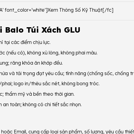
2A’ font_color=’white’]Xem Thông Số Kỹ Thuật[/fc]
i Balo Túi Xách GLU
 tại các điểm chịu lực.
 (nếu có), không xù lông, không phai màu.
ung; răng khóa ăn khớp đều.
hứa và tải trọng đạt yêu cầu; tính năng (chống sốc, chống t
hai; logo in/thêu sắc nét, không bong tróc.
ớc; thẩm mỹ và bền theo thời gian.
n an toàn; không có chi tiết sắc nhọn.
hoặc Email, cung cấp loại sản phẩm, số lượng, yêu cầu thiết