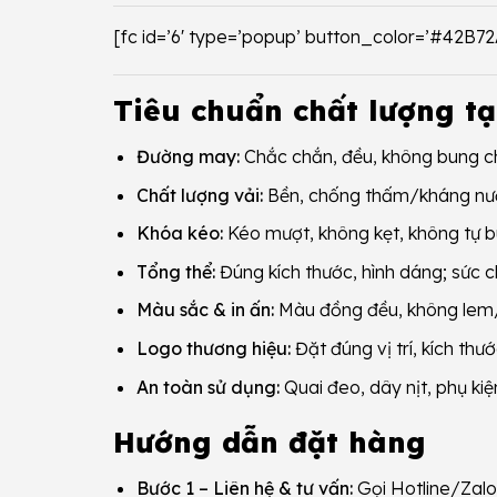
[fc id=’6′ type=’popup’ button_color=’#42B7
Tiêu chuẩn chất lượng tạ
Đường may:
Chắc chắn, đều, không bung chỉ
Chất lượng vải:
Bền, chống thấm/kháng nước
Khóa kéo:
Kéo mượt, không kẹt, không tự b
Tổng thể:
Đúng kích thước, hình dáng; sức c
Màu sắc & in ấn:
Màu đồng đều, không lem/p
Logo thương hiệu:
Đặt đúng vị trí, kích thư
An toàn sử dụng:
Quai đeo, dây nịt, phụ kiệ
Hướng dẫn đặt hàng
Bước 1 – Liên hệ & tư vấn:
Gọi Hotline/Zalo 