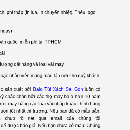
hi phí thấp (In lụa, In chuyển nhiệt), Thêu logo
 ngày)
oàn quốc, miễn phí tại TPHCM
cái
 lượng đặt hàng và loại vải may
hoặc nhân viên mang mẫu tận nơi cho quý khách
 sản xuất bởi
Balo Túi Xách Sài Gòn
luôn có
kỳ chắc chắn bởi các thợ may balo hơn 10 năm
được may bằng các loại vải nhập khẩu chính hãng
luôn tốt nhất thị trường. Nếu bạn đã có mẫu sẵn,
 chụp rõ nét qua email của chúng tôi
) để được báo giá. Nếu bạn chưa có mẫu: Chúng