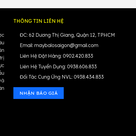
THÔNG TIN LIÊN HỆ
ợc
ĐC: 62 Dương Thị Giang, Quận 12, TPHCM
àu
Email: maybalosaigon@gmail.com
ản
Liên Hệ Đặt Hàng: 0902.420.833
rị
ực
Liên Hệ Tuyển Dụng: 0938.606.833
ẫu
Đối Tác Cung Ứng NVL: 0938.434.833
và
ân
NHẬN BÁO GIÁ