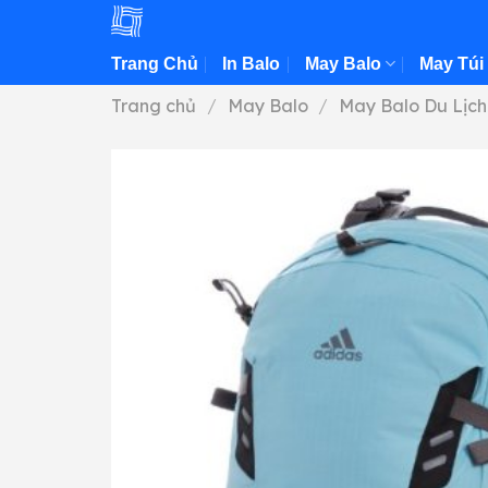
Skip
to
Trang Chủ
In Balo
May Balo
May Túi
content
Trang chủ
/
May Balo
/
May Balo Du Lịch