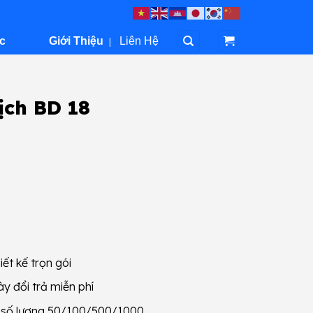
c
Giới Thiệu
|
Liên Hệ
ịch BD 18
iết kế trọn gói
y đổi trả miễn phí
g số lượng 50/100/500/1000