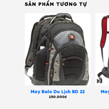
SẢN PHẨM TƯƠNG TỰ
 BD 16
May Balo Du Lịch BD 22
May
150.000
₫