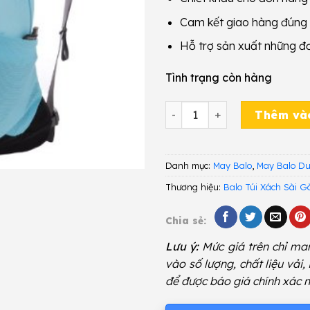
Cam kết giao hàng đúng
Hỗ trợ sản xuất những đ
Tình trạng còn hàng
May Balo Du Lịch BD 18 số
Thêm và
Danh mục:
May Balo
,
May Balo Du
Thương hiệu:
Balo Túi Xách Sài G
Chia sẻ:
Lưu ý:
Mức giá trên chỉ man
vào số lượng, chất liệu vải,
để được báo giá chính xác n