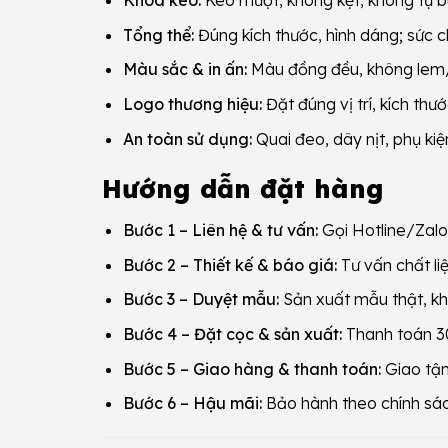
Khóa kéo:
Kéo mượt, không kẹt, không tự b
Tổng thể:
Đúng kích thước, hình dáng; sức c
Màu sắc & in ấn:
Màu đồng đều, không lem/p
Logo thương hiệu:
Đặt đúng vị trí, kích thư
An toàn sử dụng:
Quai đeo, dây nịt, phụ kiệ
Hướng dẫn đặt hàng
Bước 1 – Liên hệ & tư vấn:
Gọi Hotline/Zalo 
Bước 2 – Thiết kế & báo giá:
Tư vấn chất liệ
Bước 3 – Duyệt mẫu:
Sản xuất mẫu thật, kh
Bước 4 – Đặt cọc & sản xuất:
Thanh toán 30
Bước 5 – Giao hàng & thanh toán:
Giao tận
Bước 6 – Hậu mãi:
Bảo hành theo chính sách