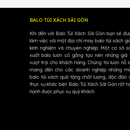
BALO TÚI XÁCH SÀI GÒN
Khi đến với Balo Túi Xách Sài Gòn bạn sẽ đư
làm việc với một địa chỉ may balo túi xách gi
kinh nghiệm và chuyên nghiệp. Một cơ sở s
xuất balo luôn cố gắng tạo nên những giá t
vượt trội cho khách hàng. Chúng tôi luôn nỗ l
mang đến cho các doanh nghiệp những m
balo túi xách quà tặng chất lượng, độc đáo 
thực sự khác biệt. Balo Túi Xách Sài Gòn rất h
hạnh được phục vụ quý khách.