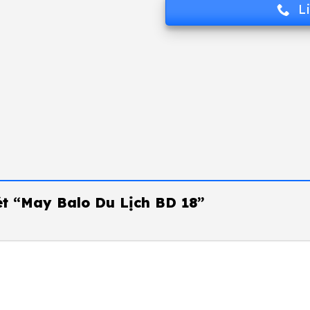
L
xét “May Balo Du Lịch BD 18”