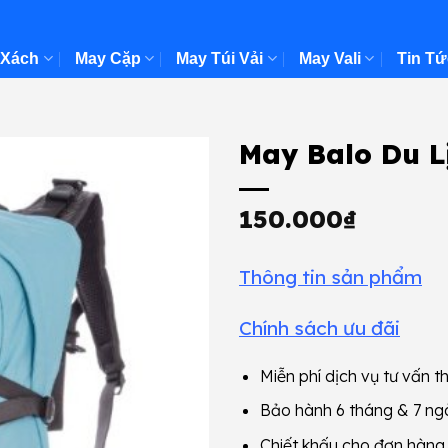
 Xách
May Cặp
May Túi Vải
May Vali
Tin Tứ
May Balo Du L
150.000
₫
Thông tin sản phẩm
Chính sách ưu đãi
Miễn phí dịch vụ tư vấn th
Bảo hành 6 tháng & 7 ngà
Chiết khấu cho đơn hàn