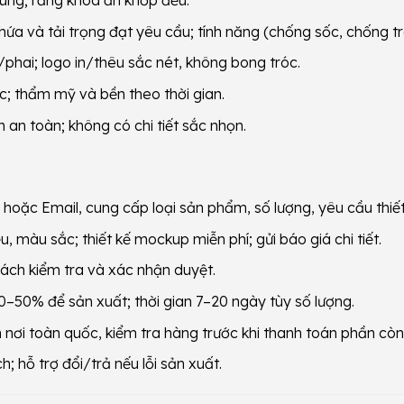
ung; răng khóa ăn khớp đều.
hứa và tải trọng đạt yêu cầu; tính năng (chống sốc, chống t
hai; logo in/thêu sắc nét, không bong tróc.
ớc; thẩm mỹ và bền theo thời gian.
n an toàn; không có chi tiết sắc nhọn.
hoặc Email, cung cấp loại sản phẩm, số lượng, yêu cầu thiết
u, màu sắc; thiết kế mockup miễn phí; gửi báo giá chi tiết.
ách kiểm tra và xác nhận duyệt.
–50% để sản xuất; thời gian 7–20 ngày tùy số lượng.
 nơi toàn quốc, kiểm tra hàng trước khi thanh toán phần còn 
; hỗ trợ đổi/trả nếu lỗi sản xuất.