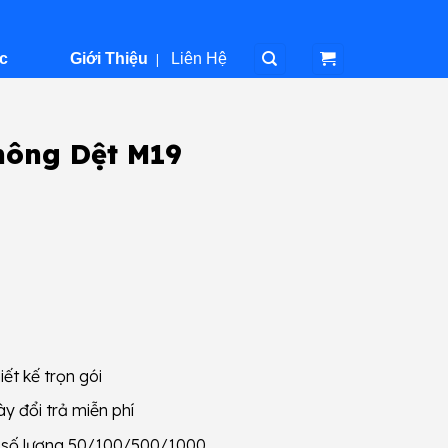
c
Giới Thiệu
|
Liên Hệ
hông Dệt M19
iết kế trọn gói
y đổi trả miễn phí
g số lượng 50/100/500/1000