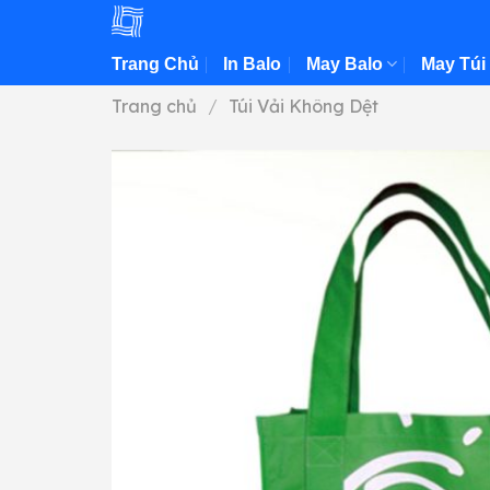
Skip
to
Trang Chủ
In Balo
May Balo
May Túi
content
Trang chủ
/
Túi Vải Không Dệt