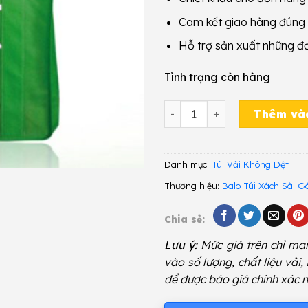
Cam kết giao hàng đúng
Hỗ trợ sản xuất những đ
Tình trạng còn hàng
May Túi Vải Không Dệt M19
Thêm và
Danh mục:
Túi Vải Không Dệt
Thương hiệu:
Balo Túi Xách Sài G
Chia sẻ:
Lưu ý:
Mức giá trên chỉ man
vào số lượng, chất liệu vải,
để được báo giá chính xác n