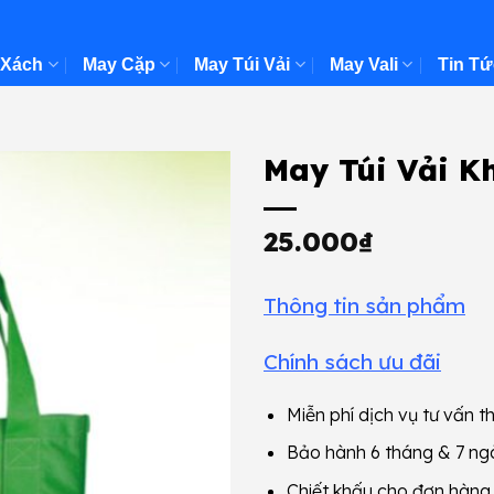
 Xách
May Cặp
May Túi Vải
May Vali
Tin Tứ
May Túi Vải K
25.000
₫
Thông tin sản phẩm
Chính sách ưu đãi
Miễn phí dịch vụ tư vấn th
Bảo hành 6 tháng & 7 ngà
Chiết khấu cho đơn hàn