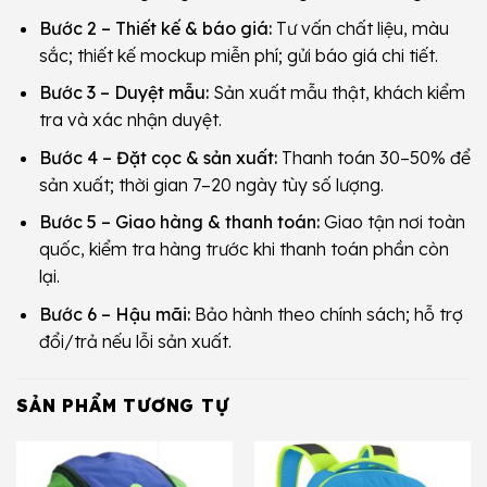
Bước 2 – Thiết kế & báo giá:
Tư vấn chất liệu, màu
sắc; thiết kế mockup miễn phí; gửi báo giá chi tiết.
Bước 3 – Duyệt mẫu:
Sản xuất mẫu thật, khách kiểm
tra và xác nhận duyệt.
Bước 4 – Đặt cọc & sản xuất:
Thanh toán 30–50% để
sản xuất; thời gian 7–20 ngày tùy số lượng.
Bước 5 – Giao hàng & thanh toán:
Giao tận nơi toàn
quốc, kiểm tra hàng trước khi thanh toán phần còn
lại.
Bước 6 – Hậu mãi:
Bảo hành theo chính sách; hỗ trợ
đổi/trả nếu lỗi sản xuất.
SẢN PHẨM TƯƠNG TỰ