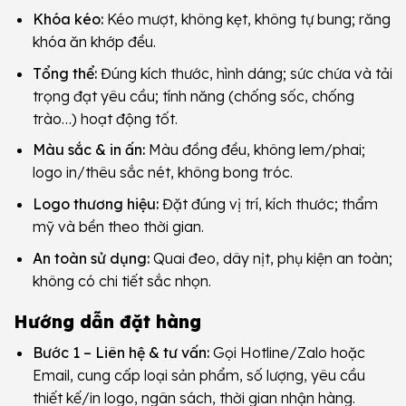
Khóa kéo:
Kéo mượt, không kẹt, không tự bung; răng
khóa ăn khớp đều.
Tổng thể:
Đúng kích thước, hình dáng; sức chứa và tải
trọng đạt yêu cầu; tính năng (chống sốc, chống
trào…) hoạt động tốt.
Màu sắc & in ấn:
Màu đồng đều, không lem/phai;
logo in/thêu sắc nét, không bong tróc.
Logo thương hiệu:
Đặt đúng vị trí, kích thước; thẩm
mỹ và bền theo thời gian.
An toàn sử dụng:
Quai đeo, dây nịt, phụ kiện an toàn;
không có chi tiết sắc nhọn.
Hướng dẫn đặt hàng
Bước 1 – Liên hệ & tư vấn:
Gọi Hotline/Zalo hoặc
Email, cung cấp loại sản phẩm, số lượng, yêu cầu
thiết kế/in logo, ngân sách, thời gian nhận hàng.