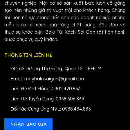
chuyên nghiệp. Một cơ sở sản xuất balo luôn cố gắng
tạo nên những giá trị vượt trội cho khách hàng. Chúng
tôi luôn nỗ lực mang đến cho các doanh nghiệp những
mẫu balo túi xách quà tặng chất lượng, độc đáo và
thực sự khác biệt. Balo Túi Xách Sài Gòn rất hân hạnh
được phục vụ quý khách.
THÔNG TIN LIÊN HỆ
ĐC: 62 Dương Thị Giang, Quận 12, TPHCM
Email: maybalosaigon@gmail.com
Liên Hệ Đặt Hàng: 0902.420.833
Liên Hệ Tuyển Dụng: 0938.606.833
Đối Tác Cung Ứng NVL: 0938.434.833
NHẬN BÁO GIÁ