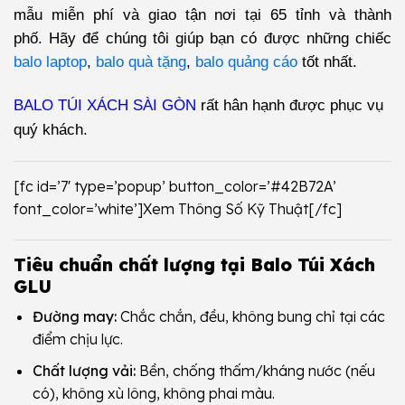
mẫu miễn phí và giao tận nơi tại 65 tỉnh và thành
phố.
Hãy để chúng tôi giúp bạn có được những chiếc
balo laptop
,
balo quà tặng
,
balo quảng cáo
tốt nhất.
BALO TÚI XÁCH SÀI GÒN
rất hân hạnh được phục vụ
quý khách.
[fc id=’7′ type=’popup’ button_color=’#42B72A’
font_color=’white’]Xem Thông Số Kỹ Thuật[/fc]
Tiêu chuẩn chất lượng tại Balo Túi Xách
GLU
Đường may:
Chắc chắn, đều, không bung chỉ tại các
điểm chịu lực.
Chất lượng vải:
Bền, chống thấm/kháng nước (nếu
có), không xù lông, không phai màu.