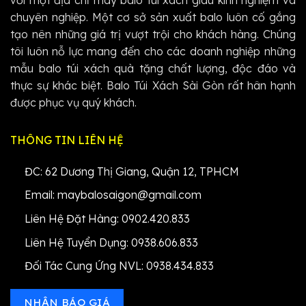
với một địa chỉ may balo túi xách giàu kinh nghiệm và
chuyên nghiệp. Một cơ sở sản xuất balo luôn cố gắng
tạo nên những giá trị vượt trội cho khách hàng. Chúng
tôi luôn nỗ lực mang đến cho các doanh nghiệp những
mẫu balo túi xách quà tặng chất lượng, độc đáo và
thực sự khác biệt. Balo Túi Xách Sài Gòn rất hân hạnh
được phục vụ quý khách.
THÔNG TIN LIÊN HỆ
ĐC: 62 Dương Thị Giang, Quận 12, TPHCM
Email: maybalosaigon@gmail.com
Liên Hệ Đặt Hàng: 0902.420.833
Liên Hệ Tuyển Dụng: 0938.606.833
Đối Tác Cung Ứng NVL: 0938.434.833
NHẬN BÁO GIÁ