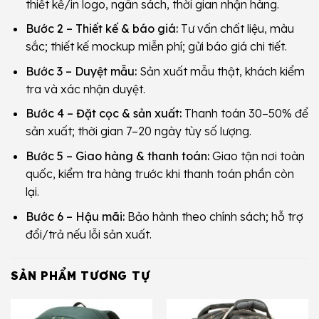
thiết kế/in logo, ngân sách, thời gian nhận hàng.
Bước 2 – Thiết kế & báo giá:
Tư vấn chất liệu, màu
sắc; thiết kế mockup miễn phí; gửi báo giá chi tiết.
Bước 3 – Duyệt mẫu:
Sản xuất mẫu thật, khách kiểm
tra và xác nhận duyệt.
Bước 4 – Đặt cọc & sản xuất:
Thanh toán 30–50% để
sản xuất; thời gian 7–20 ngày tùy số lượng.
Bước 5 – Giao hàng & thanh toán:
Giao tận nơi toàn
quốc, kiểm tra hàng trước khi thanh toán phần còn
lại.
Bước 6 – Hậu mãi:
Bảo hành theo chính sách; hỗ trợ
đổi/trả nếu lỗi sản xuất.
SẢN PHẨM TƯƠNG TỰ