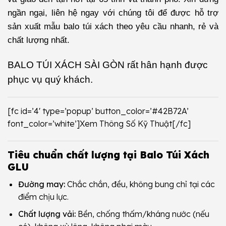
ngần ngại, liên hệ ngay với chúng tôi để được hỗ trợ
sản xuất mẫu balo túi xách theo yêu cầu nhanh, rẻ và
chất lượng nhất.
BALO TÚI XÁCH SÀI GÒN
rất hân hạnh được
phục vụ quý khách.
[fc id=’4′ type=’popup’ button_color=’#42B72A’
font_color=’white’]Xem Thông Số Kỹ Thuật[/fc]
Tiêu chuẩn chất lượng tại Balo Túi Xách
GLU
Đường may:
Chắc chắn, đều, không bung chỉ tại các
điểm chịu lực.
Chất lượng vải:
Bền, chống thấm/kháng nước (nếu