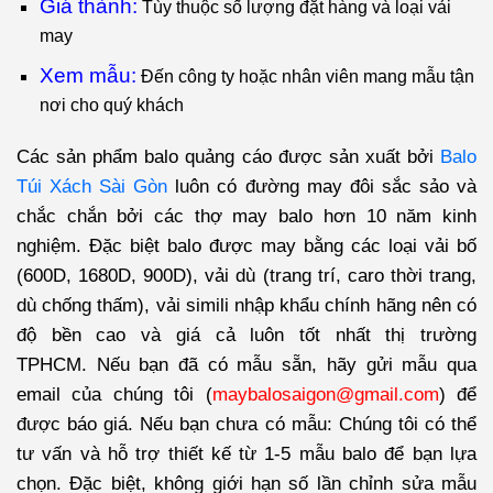
Giá thành:
Tùy thuộc số lượng đặt hàng và loại vải
may
Xem mẫu:
Đến công ty hoặc nhân viên mang mẫu tận
nơi cho quý khách
Các sản phẩm balo quảng cáo được sản xuất bởi
Balo
Túi Xách Sài Gòn
luôn có đường may đôi sắc sảo và
chắc chắn bởi các thợ may balo hơn 10 năm kinh
nghiệm. Đặc biệt balo được may bằng các loại vải bố
(600D, 1680D, 900D), vải dù (trang trí, caro thời trang,
dù chống thấm), vải simili nhập khẩu chính hãng nên có
độ bền cao và giá cả luôn tốt nhất thị trường
TPHCM. Nếu bạn đã có mẫu sẵn, hãy gửi mẫu qua
email của chúng tôi (
maybalosaigon@gmail.com
) để
được báo giá. Nếu bạn chưa có mẫu: Chúng tôi có thể
tư vấn và hỗ trợ thiết kế từ 1-5 mẫu balo để bạn lựa
chọn. Đặc biệt, không giới hạn số lần chỉnh sửa mẫu