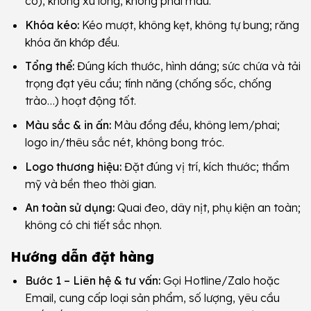
có), không xù lông, không phai màu.
Khóa kéo:
Kéo mượt, không kẹt, không tự bung; răng
khóa ăn khớp đều.
Tổng thể:
Đúng kích thước, hình dáng; sức chứa và tải
trọng đạt yêu cầu; tính năng (chống sốc, chống
trào…) hoạt động tốt.
Màu sắc & in ấn:
Màu đồng đều, không lem/phai;
logo in/thêu sắc nét, không bong tróc.
Logo thương hiệu:
Đặt đúng vị trí, kích thước; thẩm
mỹ và bền theo thời gian.
An toàn sử dụng:
Quai đeo, dây nịt, phụ kiện an toàn;
không có chi tiết sắc nhọn.
Hướng dẫn đặt hàng
Bước 1 – Liên hệ & tư vấn:
Gọi Hotline/Zalo hoặc
Email, cung cấp loại sản phẩm, số lượng, yêu cầu