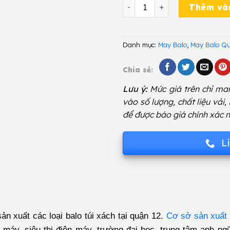
Balo Quảng Cáo GYY 449 s
Thêm và
Danh mục:
May Balo
,
May Balo Q
Chia sẻ:
Lưu ý:
Mức giá trên chỉ man
vào số lượng, chất liệu vải,
để được báo giá chính xác n
L
n xuất các loại balo túi xách tại quận 12.
Cơ sở sản xuất 
e máy, siêu thị điện máy, trường đại học, trung tâm anh n