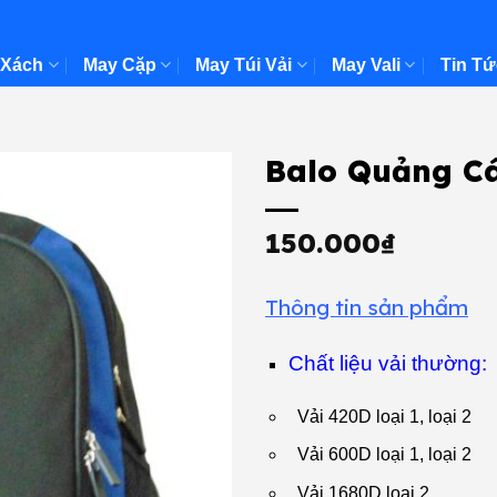
 Xách
May Cặp
May Túi Vải
May Vali
Tin Tứ
Balo Quảng C
150.000
₫
Thông tin sản phẩm
Chất liệu vải thường:
Vải 420D loại 1, loại 2
Vải 600D loại 1, loại 2
Vải 1680D loại 2