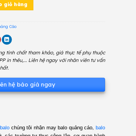
ố lượng
o giỏ hàng
uảng Cáo
g tính chất tham khảo, giá thực tế phụ thuộc
 PP in thêu,... Liên hệ ngay với nhân viên tư vấn
hất.
iên hệ báo giá ngay
balo
chúng tôi nhận may balo quảng cáo,
balo
gữ, các trường tư thục công lập, cơ quan hành