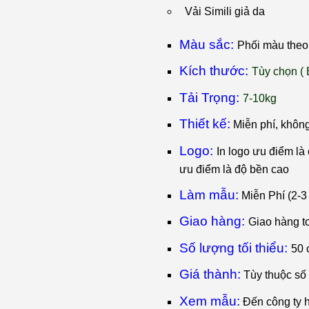
Vải Simili giả da
Màu sắc:
Phối màu theo 
Kích thước:
T
ùy chọn ( 
Tải Trọng:
7-10kg
Thiết kế:
Miễn phí, khôn
Logo:
I
n logo ưu điểm là c
ưu điểm là độ bền cao
Làm mẫu:
Miễn Phí (2-3
Giao hàng:
Giao hàng t
Số lượng tối thiểu:
50 
Giá thành:
Tùy thuộc số
Xem mẫu:
Đến công ty 