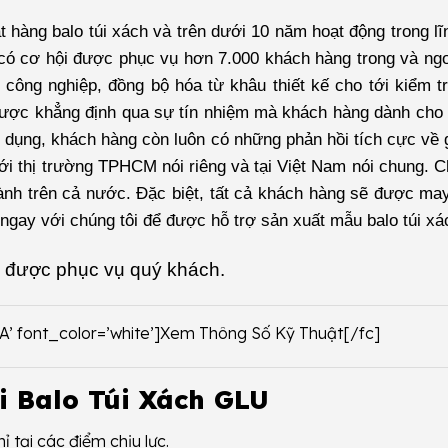
hàng balo túi xách và trên dưới 10 năm hoạt động trong lĩ
có cơ hội được phục vụ hơn 7.000 khách hàng trong và ng
 công nghiệp, đồng bộ hóa từ khâu thiết kế cho tới kiểm t
được khẳng định qua sự tín nhiệm mà khách hàng dành cho
sử dụng, khách hàng còn luôn có những phản hồi tích cực về
với thị trường TPHCM nói riêng và tại Việt Nam nói chung. C
hành trên cả nước. Đặc biệt, tất cả khách hàng sẽ được may
ệ ngay với chúng tôi để được hỗ trợ sản xuất mẫu balo túi x
 được phục vụ quý khách.
2A’ font_color=’white’]Xem Thông Số Kỹ Thuật[/fc]
i Balo Túi Xách GLU
 tại các điểm chịu lực.