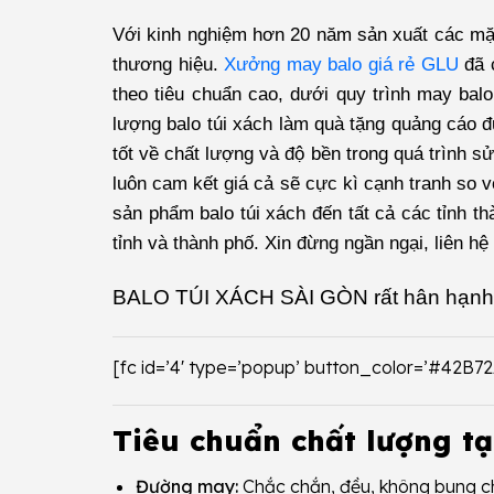
Với kinh nghiệm hơn 20 năm sản xuất các mặt 
thương hiệu.
Xưởng may balo giá rẻ GLU
đã 
theo tiêu chuẩn cao, dưới quy trình may balo
lượng balo túi xách làm quà tặng quảng cáo 
tốt về chất lượng và độ bền trong quá trình 
luôn cam kết giá cả sẽ cực kì cạnh tranh so 
sản phẩm balo túi xách đến tất cả các tỉnh t
tỉnh và thành phố. Xin đừng ngần ngại, liên h
BALO TÚI XÁCH SÀI GÒN
rất hân hạnh
[fc id=’4′ type=’popup’ button_color=’#42B7
Tiêu chuẩn chất lượng tạ
Đường may:
Chắc chắn, đều, không bung chỉ