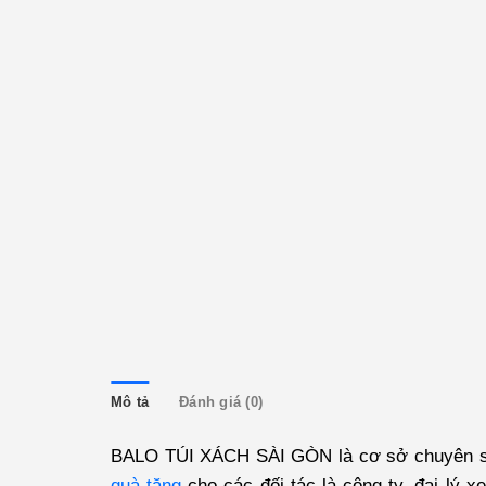
Mô tả
Đánh giá (0)
BALO TÚI XÁCH SÀI GÒN
là cơ sở chuyên sả
quà tặng
cho các đối tác là công ty, đại lý x