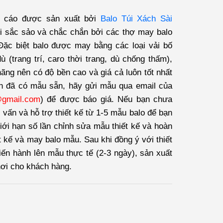
g cáo được sản xuất bởi
Balo Túi Xách Sài
 sắc sảo và chắc chắn bởi các thợ may balo
ặc biệt balo được may bằng các loại vải bố
 (trang trí, caro thời trang, dù chống thấm),
hãng nên có độ bền cao và giá cả luôn tốt nhất
n đã có mẫu sẵn, hãy gửi mẫu qua email của
@gmail.com
) để được báo giá. Nếu bạn chưa
 vấn và hỗ trợ thiết kế từ 1-5 mẫu balo để bạn
iới hạn số lần chỉnh sửa mẫu thiết kế và hoàn
t kế và may balo mẫu. Sau khi đồng ý với thiết
tiến hành lên mẫu thực tế (2-3 ngày), sản xuất
nơi cho khách hàng.