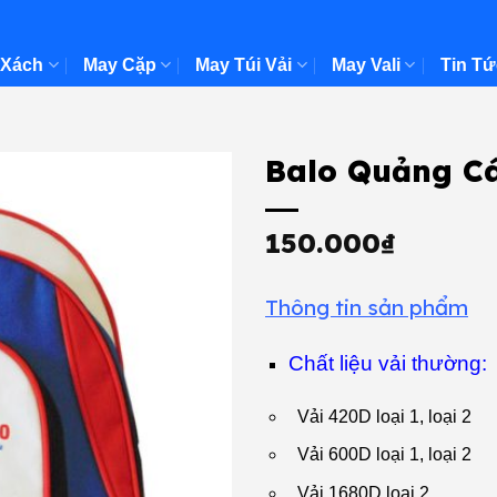
 Xách
May Cặp
May Túi Vải
May Vali
Tin Tứ
Balo Quảng C
150.000
₫
Thông tin sản phẩm
Chất liệu vải thường:
Vải 420D loại 1, loại 2
Vải 600D loại 1, loại 2
Vải 1680D loại 2