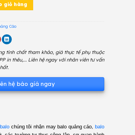
ố lượng
o giỏ hàng
uảng Cáo
g tính chất tham khảo, giá thực tế phụ thuộc
 PP in thêu,... Liên hệ ngay với nhân viên tư vấn
hất.
iên hệ báo giá ngay
balo
chúng tôi nhận may balo quảng cáo,
balo
gữ, các trường tư thục công lập, cơ quan hành