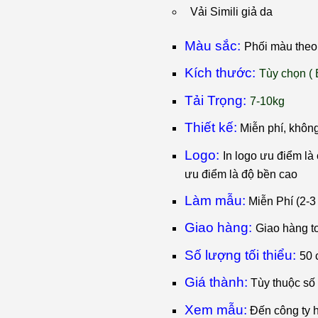
Vải Simili giả da
Màu sắc:
Phối màu theo 
Kích thước:
T
ùy chọn ( 
Tải Trọng:
7-10kg
Thiết kế:
Miễn phí, khôn
Logo:
I
n logo ưu điểm là c
ưu điểm là độ bền cao
Làm mẫu:
Miễn Phí (2-3
Giao hàng:
Giao hàng t
Số lượng tối thiểu:
50 
Giá thành:
Tùy thuộc số
Xem mẫu:
Đến công ty 