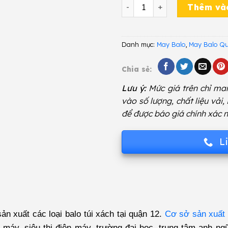
Balo Quảng Cáo GYY 447 s
Thêm và
Danh mục:
May Balo
,
May Balo Q
Chia sẻ:
Lưu ý:
Mức giá trên chỉ man
vào số lượng, chất liệu vải,
để được báo giá chính xác n
L
n xuất các loại balo túi xách tại quận 12.
Cơ sở sản xuất 
e máy, siêu thị điện máy, trường đại học, trung tâm anh n