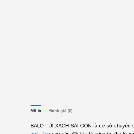
Mô tả
Đánh giá (0)
BALO TÚI XÁCH SÀI GÒN
là cơ sở chuyên sả
quà tặng
cho các đối tác là công ty, đại lý x