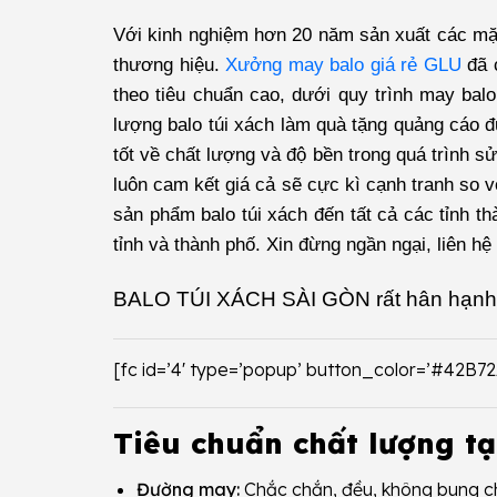
Với kinh nghiệm hơn 20 năm sản xuất các mặt 
thương hiệu.
Xưởng may balo giá rẻ GLU
đã 
theo tiêu chuẩn cao, dưới quy trình may balo
lượng balo túi xách làm quà tặng quảng cáo 
tốt về chất lượng và độ bền trong quá trình 
luôn cam kết giá cả sẽ cực kì cạnh tranh so 
sản phẩm balo túi xách đến tất cả các tỉnh t
tỉnh và thành phố. Xin đừng ngần ngại, liên h
BALO TÚI XÁCH SÀI GÒN
rất hân hạnh
[fc id=’4′ type=’popup’ button_color=’#42B7
Tiêu chuẩn chất lượng tạ
Đường may:
Chắc chắn, đều, không bung chỉ