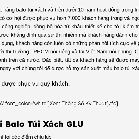
hàng balo túi xách và trên dưới 10 năm hoạt động trong lĩ
có cơ hội được phục vụ hơn 7.000 khách hàng trong và ng
 công nghiệp, đồng bộ hóa từ khâu thiết kế cho tới kiểm t
được khẳng định qua sự tín nhiệm mà khách hàng dành cho
sử dụng, khách hàng còn luôn có những phản hồi tích cực về
với thị trường TPHCM nói riêng và tại Việt Nam nói chung. C
hành trên cả nước. Đặc biệt, tất cả khách hàng sẽ được may
ệ ngay với chúng tôi để được hỗ trợ sản xuất mẫu balo túi x
 được phục vụ quý khách.
2A’ font_color=’white’]Xem Thông Số Kỹ Thuật[/fc]
i Balo Túi Xách GLU
 tại các điểm chịu lực.