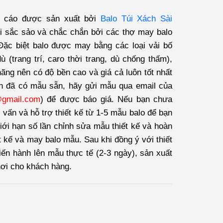
g cáo được sản xuất bởi
Balo Túi Xách Sài
 sắc sảo và chắc chắn bởi các thợ may balo
ặc biệt balo được may bằng các loại vải bố
 (trang trí, caro thời trang, dù chống thấm),
hãng nên có độ bền cao và giá cả luôn tốt nhất
n đã có mẫu sẵn, hãy gửi mẫu qua email của
@gmail.com
) để được báo giá. Nếu bạn chưa
 vấn và hỗ trợ thiết kế từ 1-5 mẫu balo để bạn
iới hạn số lần chỉnh sửa mẫu thiết kế và hoàn
t kế và may balo mẫu. Sau khi đồng ý với thiết
tiến hành lên mẫu thực tế (2-3 ngày), sản xuất
nơi cho khách hàng.