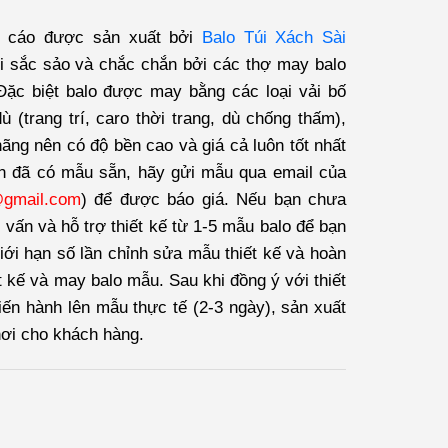
g cáo được sản xuất bởi
Balo Túi Xách Sài
 sắc sảo và chắc chắn bởi các thợ may balo
ặc biệt balo được may bằng các loại vải bố
 (trang trí, caro thời trang, dù chống thấm),
hãng nên có độ bền cao và giá cả luôn tốt nhất
n đã có mẫu sẵn, hãy gửi mẫu qua email của
@gmail.com
) để được báo giá. Nếu bạn chưa
 vấn và hỗ trợ thiết kế từ 1-5 mẫu balo để bạn
iới hạn số lần chỉnh sửa mẫu thiết kế và hoàn
t kế và may balo mẫu. Sau khi đồng ý với thiết
tiến hành lên mẫu thực tế (2-3 ngày), sản xuất
nơi cho khách hàng.