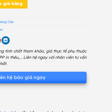
ố lượng
o giỏ hàng
uảng Cáo
òn
g tính chất tham khảo, giá thực tế phụ thuộc
 PP in thêu,... Liên hệ ngay với nhân viên tư vấn
hất.
iên hệ báo giá ngay