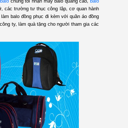
balo
chúng tôi nhận may balo quảng cáo,
balo
gữ, các trường tư thục công lập, cơ quan hành
 làm balo đồng phục đi kèm với quần áo đồng
p công ty, làm quà tặng cho người tham gia các