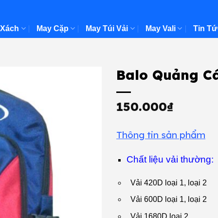
 Xách
May Cặp
May Túi Vải
May Vali
Tin Tứ
Balo Quảng C
150.000
₫
Thông tin sản phẩm
Chất liệu vải thường:
Vải 420D loại 1, loại 2
Vải 600D loại 1, loại 2
Vải 1680D loại 2