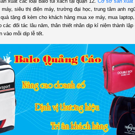
n xuất các loại balo túi xách tại quận 12.
Cơ sở sản xuất 
e máy, siêu thị điện máy, trường đại học, trung tâm anh n
quà tặng đi kèm cho khách hàng mua xe máy, mua laptop,
 các đối tác lâu năm, thân thiết nhân dịp kỉ niệm thành lậ
 vào mỗi dịp lễ tết.