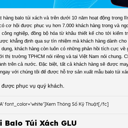
hàng balo túi xách và trên dưới 10 năm hoạt động trong lĩ
có cơ hội được phục vụ hơn 7.000 khách hàng trong và ng
 công nghiệp, đồng bộ hóa từ khâu thiết kế cho tới kiểm t
được khẳng định qua sự tín nhiệm mà khách hàng dành cho
sử dụng, khách hàng còn luôn có những phản hồi tích cực về
với thị trường TPHCM nói riêng và tại Việt Nam nói chung. C
hành trên cả nước. Đặc biệt, tất cả khách hàng sẽ được may
ệ ngay với chúng tôi để được hỗ trợ sản xuất mẫu balo túi x
 được phục vụ quý khách.
2A’ font_color=’white’]Xem Thông Số Kỹ Thuật[/fc]
i Balo Túi Xách GLU