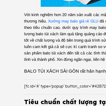
Với kinh nghiệm hơn 20 năm sản xuất các mặt 
thương hiệu.
Xưởng may balo giá rẻ GLU
đã 
theo tiêu chuẩn cao, dưới quy trình may balo
lượng balo túi xách làm quà tặng quảng cáo 
tốt về chất lượng và độ bền trong quá trình 
luôn cam kết giá cả sẽ cực kì cạnh tranh so 
sản phẩm balo túi xách đến tất cả các tỉnh t
tỉnh và thành phố. Xin đừng ngần ngại, liên h
BALO TÚI XÁCH SÀI GÒN
rất hân hạnh
[fc id=’4′ type=’popup’ button_color=’#42B7
Tiêu chuẩn chất lượng tạ