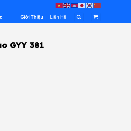
c
Giới Thiệu
|
Liên Hệ
áo GYY 381