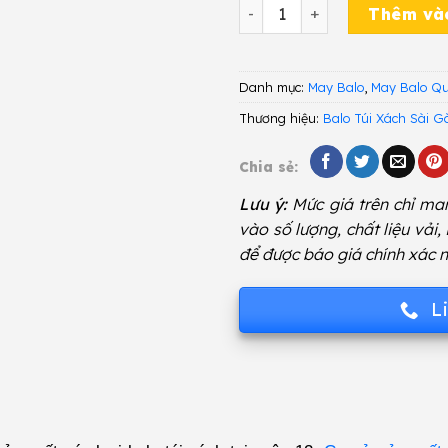
Balo Quảng Cáo GYY 381 s
Thêm và
Danh mục:
May Balo
,
May Balo Q
Thương hiệu:
Balo Túi Xách Sài G
Chia sẻ:
Lưu ý:
Mức giá trên chỉ man
vào số lượng, chất liệu vải,
để được báo giá chính xác n
L