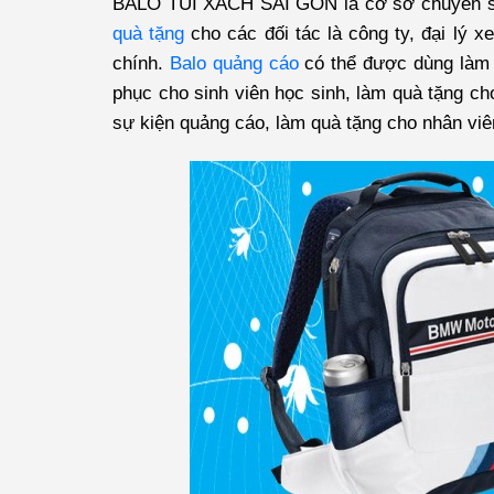
BALO TÚI XÁCH SÀI GÒN
là cơ sở chuyên sả
quà tặng
cho các đối tác là công ty, đại lý x
chính.
Balo quảng cáo
có thể được dùng làm 
phục cho sinh viên học sinh, làm quà tặng cho
sự kiện quảng cáo, làm quà tặng cho nhân viên