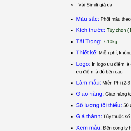
Vải Simili giả da
Màu sắc:
Phối màu theo 
Kích thước:
T
ùy chọn ( 
Tải Trọng:
7-10kg
Thiết kế:
Miễn phí, khôn
Logo:
I
n logo ưu điểm là c
ưu điểm là độ bền cao
Làm mẫu:
Miễn Phí (2-3
Giao hàng:
Giao hàng t
Số lượng tối thiểu:
50 
Giá thành:
Tùy thuộc số
Xem mẫu:
Đến công ty 