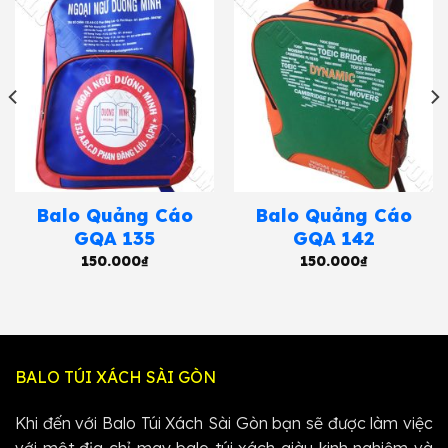
Balo Quảng Cáo
Balo Quảng Cáo
GQA 135
GQA 142
150.000
₫
150.000
₫
BALO TÚI XÁCH SÀI GÒN
Khi đến với Balo Túi Xách Sài Gòn bạn sẽ được làm việc