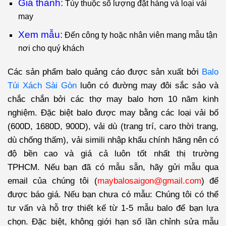
Giá thành:
Tùy thuộc số lượng đặt hàng và loại vải
may
Xem mẫu:
Đến công ty hoặc nhân viên mang mẫu tận
nơi cho quý khách
Các sản phẩm balo quảng cáo được sản xuất bởi
Balo
Túi Xách Sài Gòn
luôn có đường may đôi sắc sảo và
chắc chắn bởi các thợ may balo hơn 10 năm kinh
nghiệm. Đặc biệt balo được may bằng các loại vải bố
(600D, 1680D, 900D), vải dù (trang trí, caro thời trang,
dù chống thấm), vải simili nhập khẩu chính hãng nên có
độ bền cao và giá cả luôn tốt nhất thị trường
TPHCM. Nếu bạn đã có mẫu sẵn, hãy gửi mẫu qua
email của chúng tôi (
maybalosaigon@gmail.com
) để
được báo giá. Nếu bạn chưa có mẫu: Chúng tôi có thể
tư vấn và hỗ trợ thiết kế từ 1-5 mẫu balo để bạn lựa
chọn. Đặc biệt, không giới hạn số lần chỉnh sửa mẫu