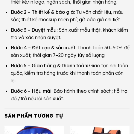
thiết kế/in logo, ngân sách, thời gian nhận hàng.
Bước 2 – Thiết kế & báo giá:
Tư vấn chất liệu, màu
sắc; thiết kế mockup miễn phí; gửi báo giá chi tiết.
Bước 3 – Duyệt mẫu:
Sản xuất mẫu thật, khách kiểm
tra và xác nhận duyệt.
Bước 4 – Đặt cọc & sản xuất:
Thanh toán 30–50% để
sản xuất; thời gian 7–20 ngày tùy số lượng.
Bước 5 – Giao hàng & thanh toán:
Giao tận nơi toàn
quốc, kiểm tra hàng trước khi thanh toán phần còn
lại.
Bước 6 – Hậu mãi:
Bảo hành theo chính sách; hỗ trợ
đổi/trả nếu lỗi sản xuất.
SẢN PHẨM TƯƠNG TỰ