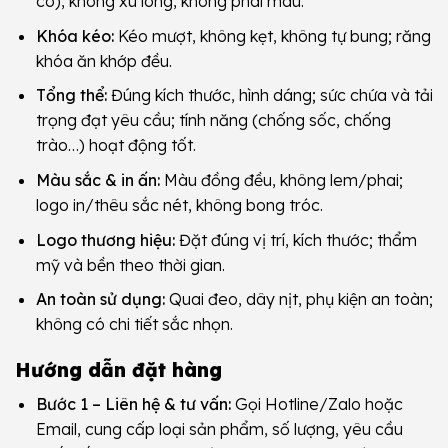
có), không xù lông, không phai màu.
Khóa kéo:
Kéo mượt, không kẹt, không tự bung; răng
khóa ăn khớp đều.
Tổng thể:
Đúng kích thước, hình dáng; sức chứa và tải
trọng đạt yêu cầu; tính năng (chống sốc, chống
trào…) hoạt động tốt.
Màu sắc & in ấn:
Màu đồng đều, không lem/phai;
logo in/thêu sắc nét, không bong tróc.
Logo thương hiệu:
Đặt đúng vị trí, kích thước; thẩm
mỹ và bền theo thời gian.
An toàn sử dụng:
Quai đeo, dây nịt, phụ kiện an toàn;
không có chi tiết sắc nhọn.
Hướng dẫn đặt hàng
Bước 1 – Liên hệ & tư vấn:
Gọi Hotline/Zalo hoặc
Email, cung cấp loại sản phẩm, số lượng, yêu cầu