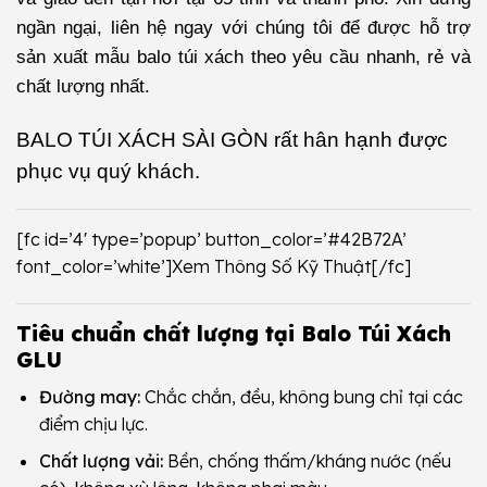
ngần ngại, liên hệ ngay với chúng tôi để được hỗ trợ
sản xuất mẫu balo túi xách theo yêu cầu nhanh, rẻ và
chất lượng nhất.
BALO TÚI XÁCH SÀI GÒN
rất hân hạnh được
phục vụ quý khách.
[fc id=’4′ type=’popup’ button_color=’#42B72A’
font_color=’white’]Xem Thông Số Kỹ Thuật[/fc]
Tiêu chuẩn chất lượng tại Balo Túi Xách
GLU
Đường may:
Chắc chắn, đều, không bung chỉ tại các
điểm chịu lực.
Chất lượng vải:
Bền, chống thấm/kháng nước (nếu