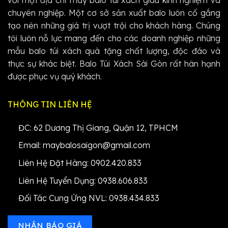
với một địa chỉ may balo túi xách giàu kinh nghiệm và
chuyên nghiệp. Một cơ sở sản xuất balo luôn cố gắng
tạo nên những giá trị vượt trội cho khách hàng. Chúng
tôi luôn nỗ lực mang đến cho các doanh nghiệp những
mẫu balo túi xách quà tặng chất lượng, độc đáo và
thực sự khác biệt. Balo Túi Xách Sài Gòn rất hân hạnh
được phục vụ quý khách.
THÔNG TIN LIÊN HỆ
ĐC: 62 Dương Thị Giang, Quận 12, TPHCM
Email: maybalosaigon@gmail.com
Liên Hệ Đặt Hàng: 0902.420.833
Liên Hệ Tuyển Dụng: 0938.606.833
Đối Tác Cung Ứng NVL: 0938.434.833
NHẬN BÁO GIÁ