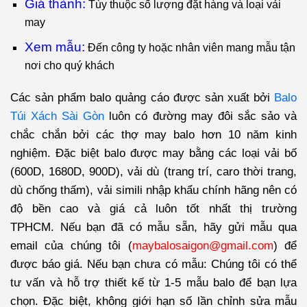
Giá thành:
Tùy thuộc số lượng đặt hàng và loại vải
may
Xem mẫu:
Đến công ty hoặc nhân viên mang mẫu tận
nơi cho quý khách
Các sản phẩm balo quảng cáo được sản xuất bởi
Balo
Túi Xách Sài Gòn
luôn có đường may đôi sắc sảo và
chắc chắn bởi các thợ may balo hơn 10 năm kinh
nghiệm. Đặc biệt balo được may bằng các loại vải bố
(600D, 1680D, 900D), vải dù (trang trí, caro thời trang,
dù chống thấm), vải simili nhập khẩu chính hãng nên có
độ bền cao và giá cả luôn tốt nhất thị trường
TPHCM. Nếu bạn đã có mẫu sẵn, hãy gửi mẫu qua
email của chúng tôi (
maybalosaigon@gmail.com
) để
được báo giá. Nếu bạn chưa có mẫu: Chúng tôi có thể
tư vấn và hỗ trợ thiết kế từ 1-5 mẫu balo để bạn lựa
chọn. Đặc biệt, không giới hạn số lần chỉnh sửa mẫu