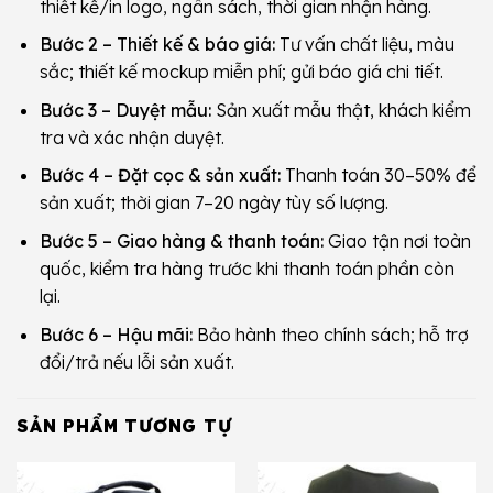
thiết kế/in logo, ngân sách, thời gian nhận hàng.
Bước 2 – Thiết kế & báo giá:
Tư vấn chất liệu, màu
sắc; thiết kế mockup miễn phí; gửi báo giá chi tiết.
Bước 3 – Duyệt mẫu:
Sản xuất mẫu thật, khách kiểm
tra và xác nhận duyệt.
Bước 4 – Đặt cọc & sản xuất:
Thanh toán 30–50% để
sản xuất; thời gian 7–20 ngày tùy số lượng.
Bước 5 – Giao hàng & thanh toán:
Giao tận nơi toàn
quốc, kiểm tra hàng trước khi thanh toán phần còn
lại.
Bước 6 – Hậu mãi:
Bảo hành theo chính sách; hỗ trợ
đổi/trả nếu lỗi sản xuất.
SẢN PHẨM TƯƠNG TỰ