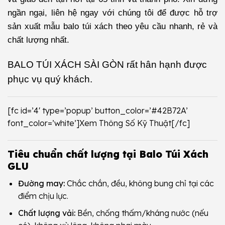
ngần ngại, liên hệ ngay với chúng tôi để được hỗ trợ
sản xuất mẫu balo túi xách theo yêu cầu nhanh, rẻ và
chất lượng nhất.
BALO TÚI XÁCH SÀI GÒN
rất hân hạnh được
phục vụ quý khách.
[fc id=’4′ type=’popup’ button_color=’#42B72A’
font_color=’white’]Xem Thông Số Kỹ Thuật[/fc]
Tiêu chuẩn chất lượng tại Balo Túi Xách
GLU
Đường may:
Chắc chắn, đều, không bung chỉ tại các
điểm chịu lực.
Chất lượng vải:
Bền, chống thấm/kháng nước (nếu