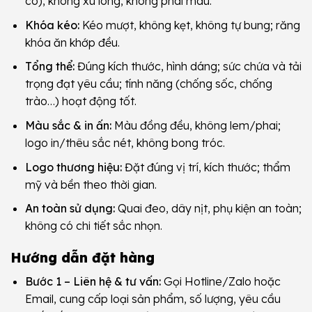
có), không xù lông, không phai màu.
Khóa kéo:
Kéo mượt, không kẹt, không tự bung; răng
khóa ăn khớp đều.
Tổng thể:
Đúng kích thước, hình dáng; sức chứa và tải
trọng đạt yêu cầu; tính năng (chống sốc, chống
trào…) hoạt động tốt.
Màu sắc & in ấn:
Màu đồng đều, không lem/phai;
logo in/thêu sắc nét, không bong tróc.
Logo thương hiệu:
Đặt đúng vị trí, kích thước; thẩm
mỹ và bền theo thời gian.
An toàn sử dụng:
Quai đeo, dây nịt, phụ kiện an toàn;
không có chi tiết sắc nhọn.
Hướng dẫn đặt hàng
Bước 1 – Liên hệ & tư vấn:
Gọi Hotline/Zalo hoặc
Email, cung cấp loại sản phẩm, số lượng, yêu cầu