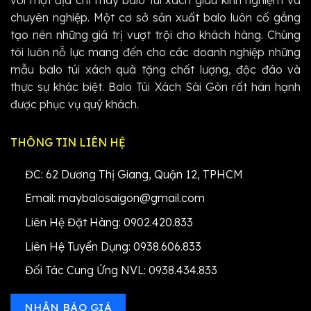
với một địa chỉ may balo túi xách giàu kinh nghiệm và
chuyên nghiệp. Một cơ sở sản xuất balo luôn cố gắng
tạo nên những giá trị vượt trội cho khách hàng. Chúng
tôi luôn nỗ lực mang đến cho các doanh nghiệp những
mẫu balo túi xách quà tặng chất lượng, độc đáo và
thực sự khác biệt. Balo Túi Xách Sài Gòn rất hân hạnh
được phục vụ quý khách.
THÔNG TIN LIÊN HỆ
ĐC: 62 Dương Thị Giang, Quận 12, TPHCM
Email: maybalosaigon@gmail.com
Liên Hệ Đặt Hàng: 0902.420.833
Liên Hệ Tuyển Dụng: 0938.606.833
Đối Tác Cung Ứng NVL: 0938.434.833
NHẬN BÁO GIÁ