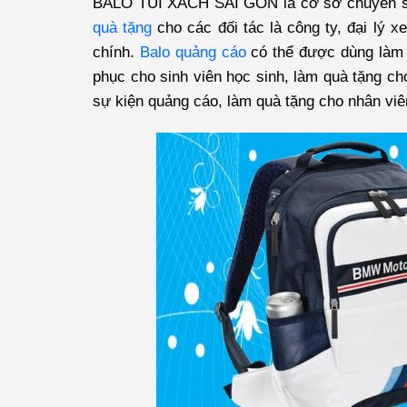
BALO TÚI XÁCH SÀI GÒN
là cơ sở chuyên sả
quà tặng
cho các đối tác là công ty, đại lý x
chính.
Balo quảng cáo
có thể được dùng làm 
phục cho sinh viên học sinh, làm quà tặng cho
sự kiện quảng cáo, làm quà tặng cho nhân viên