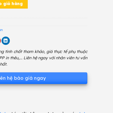
ố lượng
o giỏ hàng
òn
g tính chất tham khảo, giá thực tế phụ thuộc
 PP in thêu,... Liên hệ ngay với nhân viên tư vấn
hất.
iên hệ báo giá ngay