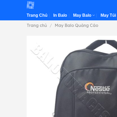
Skip
to
Trang Chủ
In Balo
May Balo
May Túi
content
Trang chủ
/
May Balo Quảng Cáo