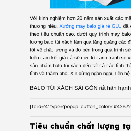
Với kinh nghiệm hơn 20 năm sản xuất các mặt 
thương hiệu.
Xưởng may balo giá rẻ GLU
đã 
theo tiêu chuẩn cao, dưới quy trình may balo
lượng balo túi xách làm quà tặng quảng cáo 
tốt về chất lượng và độ bền trong quá trình 
luôn cam kết giá cả sẽ cực kì cạnh tranh so 
sản phẩm balo túi xách đến tất cả các tỉnh t
tỉnh và thành phố. Xin đừng ngần ngại, liên h
BALO TÚI XÁCH SÀI GÒN
rất hân hạnh
[fc id=’4′ type=’popup’ button_color=’#42B7
Tiêu chuẩn chất lượng tạ