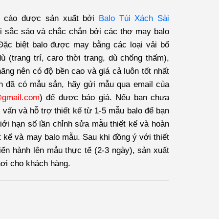
g cáo được sản xuất bởi
Balo Túi Xách Sài
 sắc sảo và chắc chắn bởi các thợ may balo
ặc biệt balo được may bằng các loại vải bố
 (trang trí, caro thời trang, dù chống thấm),
hãng nên có độ bền cao và giá cả luôn tốt nhất
n đã có mẫu sẵn, hãy gửi mẫu qua email của
@gmail.com
) để được báo giá. Nếu bạn chưa
 vấn và hỗ trợ thiết kế từ 1-5 mẫu balo để bạn
iới hạn số lần chỉnh sửa mẫu thiết kế và hoàn
t kế và may balo mẫu. Sau khi đồng ý với thiết
tiến hành lên mẫu thực tế (2-3 ngày), sản xuất
nơi cho khách hàng.