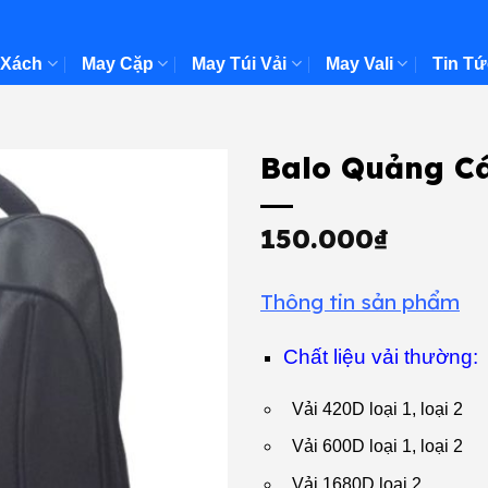
 Xách
May Cặp
May Túi Vải
May Vali
Tin Tứ
Balo Quảng C
150.000
₫
Thông tin sản phẩm
Chất liệu vải thường:
Vải 420D loại 1, loại 2
Vải 600D loại 1, loại 2
Vải 1680D loại 2