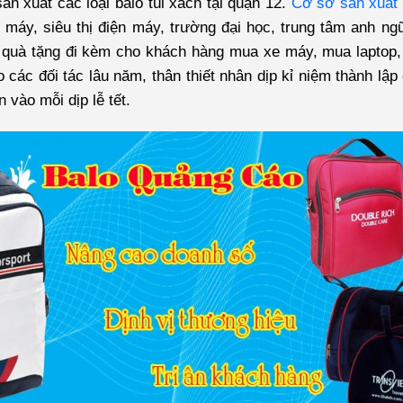
n xuất các loại balo túi xách tại quận 12.
Cơ sở sản xuất 
e máy, siêu thị điện máy, trường đại học, trung tâm anh n
quà tặng đi kèm cho khách hàng mua xe máy, mua laptop,
 các đối tác lâu năm, thân thiết nhân dịp kỉ niệm thành lậ
 vào mỗi dịp lễ tết.