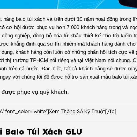
hàng balo túi xách và trên dưới 10 năm hoạt động trong lĩ
có cơ hội được phục vụ hơn 7.000 khách hàng trong và ng
 công nghiệp, đồng bộ hóa từ khâu thiết kế cho tới kiểm t
được khẳng định qua sự tín nhiệm mà khách hàng dành cho
sử dụng, khách hàng còn luôn có những phản hồi tích cực về
với thị trường TPHCM nói riêng và tại Việt Nam nói chung. C
hành trên cả nước. Đặc biệt, tất cả khách hàng sẽ được may
ệ ngay với chúng tôi để được hỗ trợ sản xuất mẫu balo túi x
 được phục vụ quý khách.
2A’ font_color=’white’]Xem Thông Số Kỹ Thuật[/fc]
i Balo Túi Xách GLU