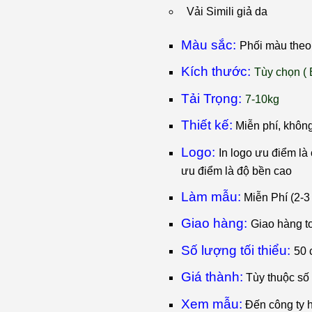
Vải Simili giả da
Màu sắc:
Phối màu theo 
Kích thước:
T
ùy chọn ( 
Tải Trọng:
7-10kg
Thiết kế:
Miễn phí, khôn
Logo:
I
n logo ưu điểm là c
ưu điểm là độ bền cao
Làm mẫu:
Miễn Phí (2-3
Giao hàng:
Giao hàng t
Số lượng tối thiểu:
50 
Giá thành:
Tùy thuộc số
Xem mẫu:
Đến công ty 