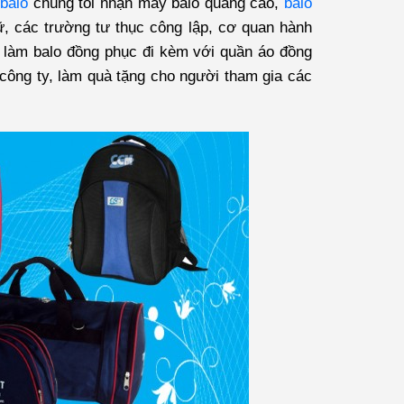
balo
chúng tôi nhận may balo quảng cáo,
balo
gữ, các trường tư thục công lập, cơ quan hành
 làm balo đồng phục đi kèm với quần áo đồng
p công ty, làm quà tặng cho người tham gia các