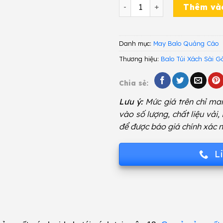
Balo Quảng Cáo GQA 176 s
Thêm và
Danh mục:
May Balo Quảng Cáo
Thương hiệu:
Balo Túi Xách Sài G
Chia sẻ:
Lưu ý:
Mức giá trên chỉ man
vào số lượng, chất liệu vải,
để được báo giá chính xác n
L