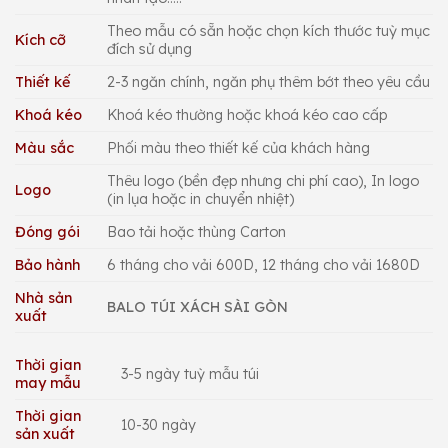
Theo mẫu có sẵn hoặc chọn kích thước tuỳ mục
Kích cỡ
đích sử dụng
Thiết kế
2-3 ngăn chính, ngăn phụ thêm bớt theo yêu cầu
Khoá kéo
Khoá kéo thường hoặc khoá kéo cao cấp
Màu sắc
Phối màu theo thiết kế của khách hàng
Thêu logo (bền đẹp nhưng chi phí cao), In logo
Logo
(in lụa hoặc in chuyển nhiệt)
Đóng gói
Bao tải hoặc thùng Carton
Bảo hành
6 tháng cho vải 600D, 12 tháng cho vải 1680D
Nhà sản
BALO TÚI XÁCH SÀI GÒN
xuất
Thời gian
3-5 ngày tuỳ mẫu túi
may mẫu
Thời gian
10-30 ngày
sản xuất