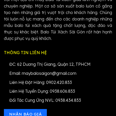
chuyên nghiệp. Một cơ sở sản xuất balo luôn cố gắng
tạo nên những giá trị vượt trội cho khách hàng. Chúng
tôi luôn nỗ lực mang đến cho các doanh nghiệp những
mẫu balo túi xách quà tặng chất lượng, độc đáo và
thực sự khác biệt. Balo Túi Xách Sài Gòn rất hân hạnh
được phục vụ quý khách.
THÔNG TIN LIÊN HỆ
ĐC: 62 Dương Thị Giang, Quận 12, TPHCM
Email: maybalosaigon@gmail.com
Liên Hệ Đặt Hàng: 0902.420.833
Liên Hệ Tuyển Dụng: 0938.606.833
Đối Tác Cung Ứng NVL: 0938.434.833
NHẬN BÁO GIÁ