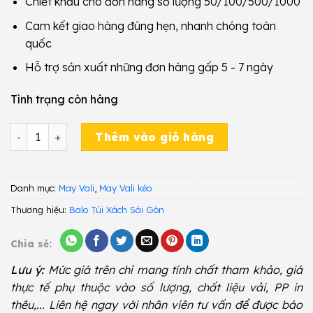
Chiết khấu cho đơn hàng số lượng 50/100/500/1000
Cam kết giao hàng đúng hẹn, nhanh chóng toàn
quốc
Hỗ trợ sản xuất những đơn hàng gấp 5 - 7 ngày
Tình trạng còn hàng
May Vali Kéo VK23 số lượng
Thêm vào giỏ hàng
Danh mục:
May Vali
,
May Vali kéo
Thương hiệu:
Balo Túi Xách Sài Gòn
Chia sẻ:
Lưu ý:
Mức giá trên chỉ mang tính chất tham khảo, giá
thực tế phụ thuộc vào số lượng, chất liệu vải, PP in
thêu,... Liên hệ ngay với nhân viên tư vấn để được báo