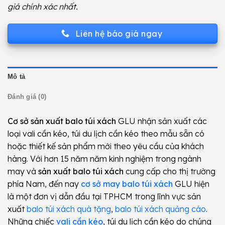
giá chính xác nhất.
Liên hệ báo giá ngay
Mô tả
Đánh giá (0)
Cơ sở sản xuất balo túi xách
GLU nhận sản xuất các
loại vali cần kéo, túi du lịch cần kéo theo mẫu sẵn có
hoặc thiết kế sản phẩm mới theo yêu cầu của khách
hàng. Với hơn 15 năm năm kinh nghiệm trong ngành
may và
sản xuất balo túi xách
cung cấp cho thị trường
phía Nam, đến nay
cơ sở may balo túi xách
GLU hiện
là một đơn vị dẫn đầu tại TPHCM trong lĩnh vực sản
xuất
balo túi xách quà tặng
,
balo túi xách quảng cáo
.
Những chiếc
vali cần kéo
, túi du lịch cần kéo do chúng