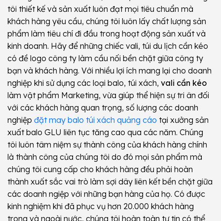
tôi thiết kế và sản xuất luôn đạt mọi tiêu chuẩn mà
khách hàng yêu cầu, chúng tôi luôn lấy chất lượng sản
phẩm làm tiêu chí đi đầu trong hoạt động sản xuất và
kinh doanh. Hãy để những chiếc vali, túi du lịch cần kéo
có đề logo công ty làm cầu nối bền chặt giữa công ty
bạn và khách hàng. Với nhiều lợi ích mang lại cho doanh
nghiệp khi sử dụng các loại balo, túi xách,
vali cần kéo
làm vật phẩm Marketing, vừa giúp thể hiện sự tri ân đối
với các khách hàng quan trọng, số lượng các doanh
nghiệp
đặt may balo túi xách quảng cáo
tại xưởng sản
xuất balo GLU liên tục tăng cao qua các năm. Chúng
tôi luôn tâm niệm sự thành công của khách hàng chính
là thành công của chúng tôi do đó mọi sản phẩm mà
chúng tôi cung cấp cho khách hàng đều phải hoàn
thành xuất sắc vai trò làm sợi dây liên kết bền chặt giữa
các doanh ngiệp với những bạn hàng của họ. Có được
kinh nghiệm khi đã phục vụ hơn 20.000 khách hàng
trong và ngoài nước, chúng tôi hoàn toàn tự tin có thể