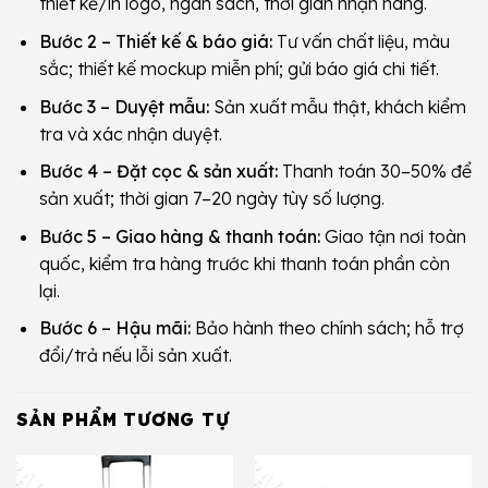
thiết kế/in logo, ngân sách, thời gian nhận hàng.
Bước 2 – Thiết kế & báo giá:
Tư vấn chất liệu, màu
sắc; thiết kế mockup miễn phí; gửi báo giá chi tiết.
Bước 3 – Duyệt mẫu:
Sản xuất mẫu thật, khách kiểm
tra và xác nhận duyệt.
Bước 4 – Đặt cọc & sản xuất:
Thanh toán 30–50% để
sản xuất; thời gian 7–20 ngày tùy số lượng.
Bước 5 – Giao hàng & thanh toán:
Giao tận nơi toàn
quốc, kiểm tra hàng trước khi thanh toán phần còn
lại.
Bước 6 – Hậu mãi:
Bảo hành theo chính sách; hỗ trợ
đổi/trả nếu lỗi sản xuất.
SẢN PHẨM TƯƠNG TỰ