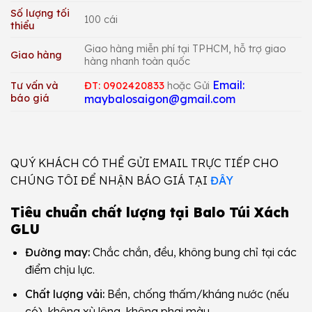
Số lượng tối
100 cái
thiểu
Giao hàng miễn phí tại TPHCM, hỗ trợ giao
Giao hàng
hàng nhanh toàn quốc
Email:
Tư vấn và
ĐT: 0902420833
hoặc Gửi
báo giá
maybalosaigon@gmail.com
QUÝ KHÁCH CÓ THỂ GỬI EMAIL TRỰC TIẾP CHO
CHÚNG TÔI ĐỂ NHẬN BÁO GIÁ TẠI
ĐÂY
Tiêu chuẩn chất lượng tại Balo Túi Xách
GLU
Đường may:
Chắc chắn, đều, không bung chỉ tại các
điểm chịu lực.
Chất lượng vải:
Bền, chống thấm/kháng nước (nếu
có), không xù lông, không phai màu.