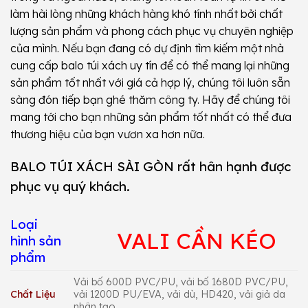
làm hài lòng những khách hàng khó tính nhất bởi chất
lượng sản phẩm và phong cách phục vụ chuyên nghiệp
của mình. Nếu bạn đang có dự định tìm kiếm một nhà
cung cấp balo túi xách uy tín để có thể mang lại những
sản phẩm tốt nhất với giá cả hợp lý, chúng tôi luôn sẵn
sàng đón tiếp bạn ghé thăm công ty. Hãy để chúng tôi
mang tới cho bạn những sản phẩm tốt nhất có thể đưa
thương hiệu của bạn vươn xa hơn nữa.
BALO TÚI XÁCH SÀI GÒN rất hân hạnh được
phục vụ quý khách.
Loại
VALI CẦN KÉO
hình sản
phẩm
Vải bố 600D PVC/PU, vải bố 1680D PVC/PU,
Chất Liệu
vải 1200D PU/EVA, vải dù, HD420, vải giả da
nhân tạo…..