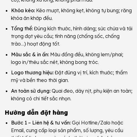
Khóa kéo:
Kéo mượt, không kẹt, không tự bung; răng
khóa ăn khớp đều.
Tổng thể:
Đúng kích thước, hình dáng; sức chứa và tải
trọng đạt yêu cầu; tính năng (chống sốc, chống
trào…) hoạt động tốt.
Màu sắc & in ấn:
Màu đồng đều, không lem/phai;
logo in/thêu sắc nét, không bong tróc.
Logo thương hiệu:
Đặt đúng vị trí, kích thước; thẩm
mỹ và bền theo thời gian.
An toàn sử dụng:
Quai đeo, dây nịt, phụ kiện an toàn;
không có chi tiết sắc nhọn.
Hướng dẫn đặt hàng
Bước 1 – Liên hệ & tư vấn:
Gọi Hotline/Zalo hoặc
Email, cung cấp loại sản phẩm, số lượng, yêu cầu