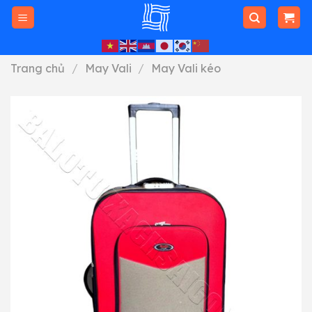
Skip
to
content
Trang chủ
/
May Vali
/
May Vali kéo