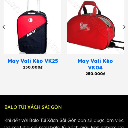
May Vali Kéo VK25
May Vali Kéo
VK04
250.000
₫
250.000
₫
BALO TÚI XÁCH SÀI GÒN
Khi đến với Balo Túi Xách Sài Gòn bạn sẽ được làm việc
với một địa chỉ may balo túi xách giàu kinh nghiệm và