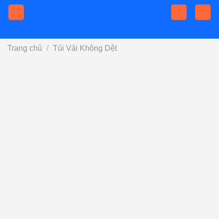
Skip
to
content
Trang chủ
/
Túi Vải Không Dệt